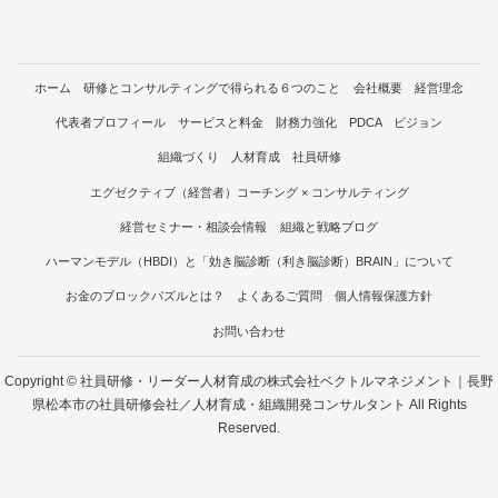
ホーム
研修とコンサルティングで得られる６つのこと
会社概要
経営理念
代表者プロフィール
サービスと料金
財務力強化 PDCA ビジョン
組織づくり 人材育成 社員研修
エグゼクティブ（経営者）コーチング × コンサルティング
経営セミナー・相談会情報
組織と戦略ブログ
ハーマンモデル（HBDI）と「効き脳診断（利き脳診断）BRAIN」について
お金のブロックパズルとは？
よくあるご質問
個人情報保護方針
お問い合わせ
Copyright © 社員研修・リーダー人材育成の株式会社ベクトルマネジメント｜長野
県松本市の社員研修会社／人材育成・組織開発コンサルタント All Rights
Reserved.