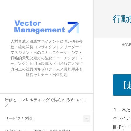
行動
人材育成と組織マネジメントに強い研修会
HOM
社・組織開発コンサルタント／リーダー・
マネジメント層のコミュニケーション力と
戦略的意思決定力の強化／コーチングトレ
ーニングと1on1面談導入／目標設定と実行
力向上の社員研修プログラム／長野県外も
経営セミナー・出張対応
【
研修とコンサルティングで得られる６つのこ
と
１．私た
クライア
サービスと料金
目指す「