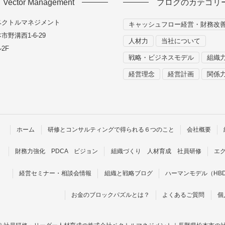
Vector Management
ブログのカテゴリ
ベクトルマネジメント
キャッシュフロー経営・財務改
野溝西1-6-29
人材力
当社について
2F
戦略・ビジネスモデル
組織
経営理念
経営計画
関係
ホーム
研修とコンサルティングで得られる６つのこと
会社概要
財務力強化 PDCA ビジョン
組織づくり 人材育成 社員研修
エ
経営セミナー・相談会情報
組織と戦略ブログ
ハーマンモデル（HB
お金のブロックパズルとは？
よくあるご質問
個