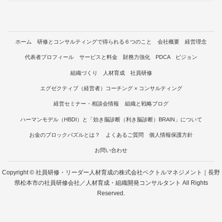
ホーム
研修とコンサルティングで得られる６つのこと
会社概要
経営理念
代表者プロフィール
サービスと料金
財務力強化 PDCA ビジョン
組織づくり 人材育成 社員研修
エグゼクティブ（経営者）コーチング × コンサルティング
経営セミナー・相談会情報
組織と戦略ブログ
ハーマンモデル（HBDI）と「効き脳診断（利き脳診断）BRAIN」について
お金のブロックパズルとは？
よくあるご質問
個人情報保護方針
お問い合わせ
Copyright © 社員研修・リーダー人材育成の株式会社ベクトルマネジメント｜長野
県松本市の社員研修会社／人材育成・組織開発コンサルタント All Rights
Reserved.